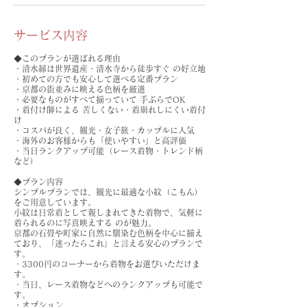
サービス内容
◆このプランが選ばれる理由
・清水縁は世界遺産・清水寺から徒歩すぐ の好立地
・初めての方でも安心して選べる定番プラン
・京都の街並みに映える色柄を厳選
・必要なものがすべて揃っていて 手ぶらでOK
・着付け師による 苦しくない・着崩れしにくい着付
け
・コスパが良く、観光・女子旅・カップルに人気
・海外のお客様からも「使いやすい」と高評価
・当日ランクアップ可能（レース着物・トレンド柄
など）
◆プラン内容
シンプルプランでは、観光に最適な小紋（こもん）
をご用意しています。
小紋は日常着として親しまれてきた着物で、気軽に
着られるのに写真映えする のが魅力。
京都の石畳や町家に自然に馴染む色柄を中心に揃え
ており、「迷ったらこれ」と言える安心のプランで
す。
・3300円のコーナーから着物をお選びいただけま
す。
・当日、レース着物などへのランクアップも可能で
す。
・オプション