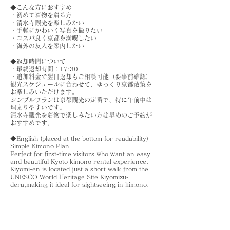
◆こんな方におすすめ
・初めて着物を着る方
・清水寺観光を楽しみたい
・手軽にかわいく写真を撮りたい
・コスパ良く京都を満喫したい
・海外の友人を案内したい
◆返却時間について
・最終返却時間：17:30
・追加料金で翌日返却もご相談可能（要事前確認）
観光スケジュールに合わせて、ゆっくり京都散策を
お楽しみいただけます。
シンプルプランは京都観光の定番で、特に午前中は
埋まりやすいです。
清水寺観光を着物で楽しみたい方は早めのご予約が
おすすめです。
◆English (placed at the bottom for readability)
Simple Kimono Plan
Perfect for first-time visitors who want an easy
and beautiful Kyoto kimono rental experience.
Kiyomi-en is located just a short walk from the
UNESCO World Heritage Site Kiyomizu-
dera,making it ideal for sightseeing in kimono.