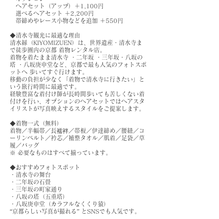
ヘアセット（アップ）＋1,100円
選べるヘアセット ＋2,200円
帯締めやレース小物などを追加 ＋550円
◆清水寺観光に最適な理由
清水縁（KIYOMIZUEN）は、世界遺産・清水寺ま
で徒歩圏内の京都 着物レンタル店。
着物を着たまま清水寺 ・二年坂 ・三年坂・八坂の
塔 ・八坂庚申堂など、京都で最も人気のフォトスポ
ットへ 歩いてすぐ行けます。
移動の負担が少なく「着物で清水寺に行きたい」と
いう旅行時間に最適です。
経験豊富な着付け師が長時間歩いても苦しくない着
付けを行い、オプションのヘアセットではヘアスタ
イリストが写真映えするスタイルをご提案します。
◆着物一式（無料）
着物／半幅帯／長襦袢／帯板／伊達締め／腰紐／コ
ーリンベルト／衿芯／補整タオル／肌着／足袋／草
履／バッグ
※ 必要なものはすべて揃っています。
◆おすすめフォトスポット
・清水寺の舞台
・二年坂の石畳
・三年坂の町家通り
・八坂の塔（五重塔）
・八坂庚申堂（カラフルなくくり猿）
“京都らしい写真が撮れる” とSNSでも人気です。