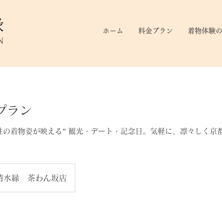
ホーム
料金プラン
着物体験
N
プラン
性の着物姿が映える” 観光・デート・記念日。気軽に、凛々しく京
清水縁 茶わん坂店