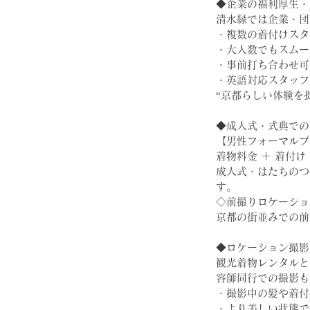
◆企業の福利厚生・
清水縁では企業・団
・複数の着付けスタ
・大人数でもスムー
・事前打ち合わせ可
・英語対応スタッフ
“京都らしい体験を
◆成人式・式典での
【男性フォーマルプ
着物料金 ＋ 着付け 
成人式・はたちのつ
す。
◇前撮りロケーショ
京都の街並みでの前
◆ロケーション撮影
観光着物レンタルと
容師同行での撮影も
・撮影中の髪や着付
・より美しい状態で