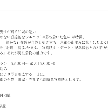
男性が着る和装の魅力
のない直線的なシルエット×落ち着いた色味 が特徴。
さ ・静かな存在感が自然と引き立ち、京都の街並みに驚くほどよく
・紋付羽織 ・袴(はかま)は、写真映え・デート・記念撮影との相性
る」それが男性着物の魅力です。
ン（5,500円〜 最大15,000円）
込み
により写真映えする一日に。
都の石畳・町家・寺社でも馴染み写真映えします。
付羽織
草履