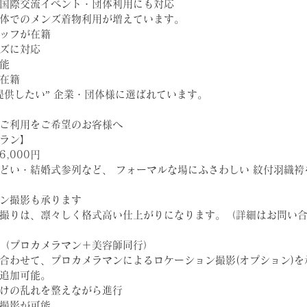
国際交流イベント・団体利用にも対応
体でのメンズ着物利用が増えています。
ッフが在籍
ズに対応
能
在籍
提供したい” 企業・団体様に選ばれています。
ご利用をご希望のお客様へ
ラン】
6,000円
どい・結婚式参列など、 フォーマルな場にふさわしい 紋付羽織袴
ン撮影も承ります
撮りは、凛々しく格式高い仕上がりになります。（詳細はお問い
（プロカメラマン＋美容師同行）
合わせて、プロカメラマンによるロケーション撮影(オプション)を
追加可能。
けの乱れを整えながら進行
撮影が可能