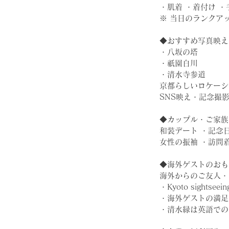
・肌着 ・着付け 
※ 当日のランクア
◆おすすめ写真映えスポッ
・八坂の塔
・祇園白川
・清水寺参道
京都らしいロケーシ
SNS映え・記念撮
◆カップル・ご家族
和装デート ・記念
女性の振袖 ・訪問着
◆海外ゲストのおも
海外からのご友人・
・Kyoto sightseei
・海外ゲストの満足
・清水縁は英語での