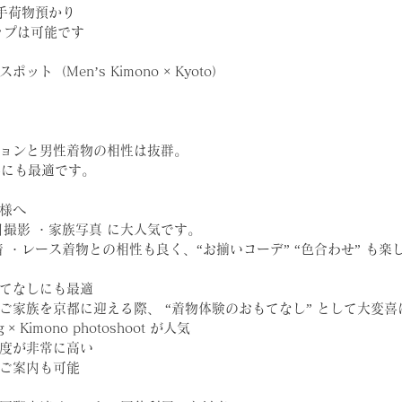
・手荷物預かり
ップは可能です
ト（Men’s Kimono × Kyoto）
ョンと男性着物の相性は抜群。
影にも最適です。
様へ
日撮影 ・家族写真 に大人気です。
 ・レース着物との相性も良く、“お揃いコーデ” “色合わせ” も楽
てなしにも最適
ご家族を京都に迎える際、 “着物体験のおもてなし” として大変
ng × Kimono photoshoot が人気
度が非常に高い
ご案内も可能