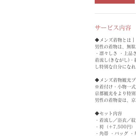
サービス内容
◆メンズ着物とは｜
男性の着物は、無駄
・凛々しさ ・上品
着流し(きながし)
し特別な自分になれ
◆メンズ着物観光プラ
※着付け・小物一式
京都観光をより特別
男性の着物姿は、京
◆セット内容
・着流し／浴衣／紋
・袴（＋7,500円）
・角帯 ・バッグ ・