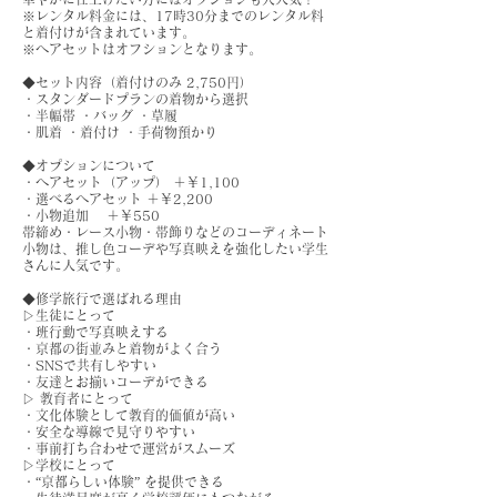
※レンタル料金には、17時30分までのレンタル料
と着付けが含まれています。
※ヘアセットはオフションとなります。
◆セット内容（着付けのみ 2,750円）
・スタンダードプランの着物から選択
・半幅帯 ・バッグ ・草履
・肌着 ・着付け ・手荷物預かり
◆オプションについて
・ヘアセット（アップ） ＋￥1,100
・選べるヘアセット ＋￥2,200
・小物追加 ＋￥550
帯締め・レース小物・帯飾りなどのコーディネート
小物は、推し色コーデや写真映えを強化したい学生
さんに人気です。
◆修学旅行で選ばれる理由
▷生徒にとって
・班行動で写真映えする
・京都の街並みと着物がよく合う
・SNSで共有しやすい
・友達とお揃いコーデができる
▷ 教育者にとって
・文化体験として教育的価値が高い
・安全な導線で見守りやすい
・事前打ち合わせで運営がスムーズ
▷学校にとって
・“京都らしい体験” を提供できる