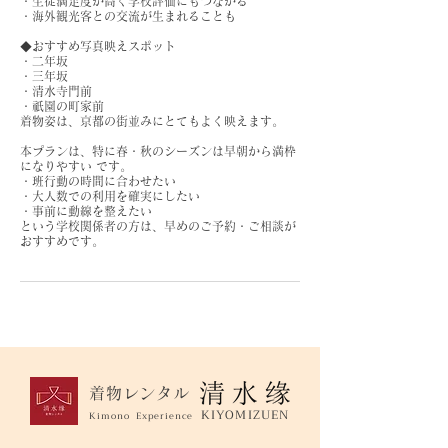
・生徒満足度が高く学校評価にもつながる
・海外観光客との交流が生まれることも
◆おすすめ写真映えスポット
・二年坂
・三年坂
・清水寺門前
・祇園の町家前
着物姿は、京都の街並みにとてもよく映えます。
本プランは、特に春・秋のシーズンは早朝から満枠
になりやすい です。
・班行動の時間に合わせたい
・大人数での利用を確実にしたい
・事前に動線を整えたい
という学校関係者の方は、早めのご予約・ご相談が
おすすめです。
着物レンタル
KIYOMIZUEN
Kimono Experience