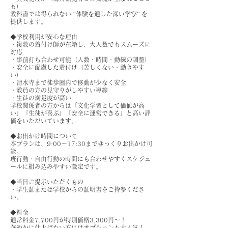
も）
教科書では得られない “体験を通した深い学び” を
提供します。
◆学校利用が安心な理由
・複数の着付け師が在籍し、大人数でもスムーズに
対応
・事前打ち合わせ可能（人数・時間・動線の調整）
・安全に配慮した着付け（苦しくない・動きやす
い）
・清水寺まで徒歩圏内で移動が少なく安全
・教員の方の見守りがしやすい導線
・生徒の満足度が高い
学校関係者の方からは「文化学習として価値が高
い」「生徒が喜ぶ」「安全に運営できる」と高い評
価をいただいています。
◆お出かけ時間について
本プランは、9:00〜17:30までゆっくりお出かけ可
能。
班行動・自由行動の時間にも合わせやすくスケジュ
ールに組み込みやすい設定です。
◆当日ご提示いただくもの
・学生証または学校からの証明書をご持参くださ
い。
◆料金
通常料金7,700円が特別価格3,300円～！
華やかに仕上げたい方にはオプションも大人気！