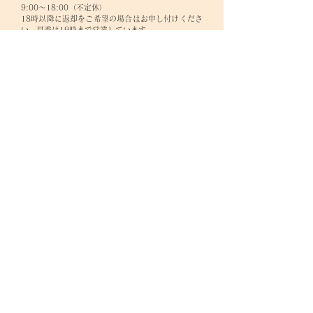
9:00～18:00（不定休）
18時以降に返却をご希望の場合はお申し付けくださ
い。夏季は19時まで営業しています。
ご予約優先！当日予約OK！手ぶらでOK！
・プライバシーポリシー
・特定商取引法に基づく表記
・よくあるご質問
ご予約はこちら