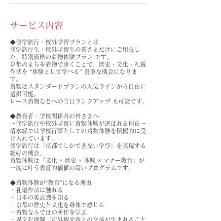
サービス内容
◆修学旅行・校外学習プランとは
修学旅行生・校外学習生の皆さまだけにご用意し
た、特別価格の着物体験プラン です。
京都のまちを着物で歩くことで、歴史・文化・礼儀
作法を “体験として学べる” 貴重な機会になりま
す。
着物はスタンダードプランの人気ラインから自由に
選択可能。
レース着物などへの当日ランクアップ も可能です。
◆教育者・学校関係者の皆さまへ
〜修学旅行や校外学習に着物体験が選ばれる理由〜
清水縁では学校行事としての着物体験を積極的に受
け入れています。
修学旅行は「京都でしかできない学び」を実現する
絶好の機会。
着物体験は「文化 × 歴史 × 体験 × マナー教育」が
一度に叶う教育的価値の高いプログラムです。
◆着物体験が“教育”になる理由
・礼儀作法に触れる
・日本の美意識を知る
・京都の歴史と文化を身体で感じる
・着物ならではの所作を学ぶ
・異文化理解（海外観光客との交流が生まれること