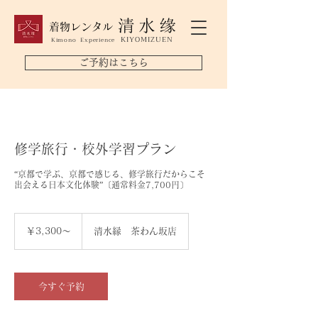
着物レンタル
KIYOMIZUEN
Kimono Experience
ご予約はこちら
修学旅行・校外学習プラン
“京都で学ぶ、京都で感じる、修学旅行だからこそ
出会える日本文化体験”〔通常料金7,700円〕
￥3,300
～
￥3,300～
清水縁 茶わん坂店
今すぐ予約